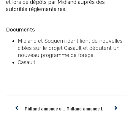
et lors de dépôts par Midland auprès des
autorités réglementaires.
Documents
Midland et Soquem identifient de nouvelles
cibles sur le projet Casault et débutent un
nouveau programme de forage
Casault
Midland annonce une entente de coentreprise près de la mine Éléonore et de la découverte aurifère Cheechoo
Midland annonce la découverte de plusieurs nouveaux indices aurifères jusqu’à 19,9 g/t Au sur Héva près de la faille Cadillac