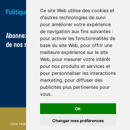
Politique de confidentialité
Ce site Web utilise des cookies et
d'autres technologies de suivi
pour améliorer votre expérience
de navigation aux fins suivantes :
Abonnez-vous à notre infolettre et recevez
pour activer les fonctionnalités de
de nos nouvelles par courriel
base du site Web
,
pour offrir une
meilleure expérience sur le site
Web
,
pour mesurer votre intérêt
pour nos produits et services et
pour personnaliser les interactions
marketing
,
pour diffuser des
publicités plus pertinentes pour
vous
.
OK
© Midland exploration 2022
Changer mes préférences
Une réalisation de
TMR Communications
: référencement et