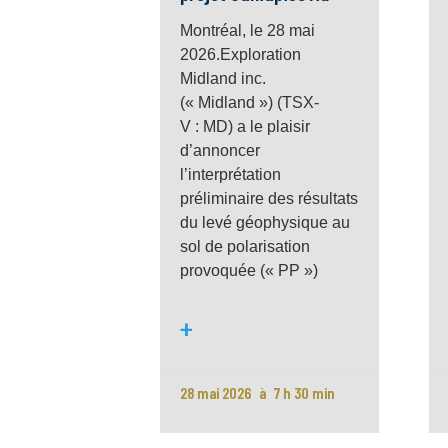
Montréal, le 28 mai
2026.Exploration
Midland inc.
(« Midland ») (TSX-
V : MD) a le plaisir
d’annoncer
l’interprétation
préliminaire des résultats
du levé géophysique au
sol de polarisation
provoquée (« PP »)
+
28 mai 2026
7 h 30 min