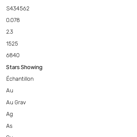
S434562
0.078
2.3
1525
6840
Stars Showing
Échantillon
Au
Au Grav
Ag
As