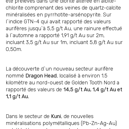
été prélevés dans une diorite altérée en albite-
chlorite comprenant des veines de quartz-calcite
minéralisées en pyrrhotite-arsénopyrite. Sur
l`indice GTN-4 qui avait rapporté des valeurs
aurifères jusqu`à 5,5 g/t Au, une rainure effectué
à l`automne a rapporté 1,91 g/t Au sur 2m,
incluant 3,5 g/t Au sur 1m, incluant 5,8 g/t Au sur
0,50m.
La découverte d`un nouveau secteur aurifère
nommé
Dragon Head
, localisé à environ 1.5
kilomètre au nord-ouest de Golden Tooth Nord a
rapporté des valeurs de
14,5 g/t Au, 1,4 g/t Au et
1,1 g/t Au.
Dans le secteur de
Kuni
, de nouvelles
minéralisations polymétalliques (Pb-Zn-Ag-Au)