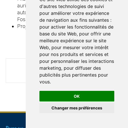
aurifères sur Willbob et acquiert 945 claims
d'autres technologies de suivi
autour du projet Kan d’Osisko-Barrick dans la
pour améliorer votre expérience
Fosse du Labrador
de navigation aux fins suivantes :
Projet
pour activer les fonctionnalités de
base du site Web
,
pour offrir une
meilleure expérience sur le site
Web
,
pour mesurer votre intérêt
pour nos produits et services et
pour personnaliser les interactions
marketing
,
pour diffuser des
Midland débute un important programme d’exploration comprenant des travaux géophysiques et du forage sur La Peltrie au sud-est de la zone aurifère 58N de Detour Gold
publicités plus pertinentes pour
vous
.
OK
Changer mes préférences