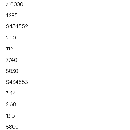
>10000
1.295
S434552
2.60
11.2
7740
8830
S434553
3.44
2,68
13.6
8800