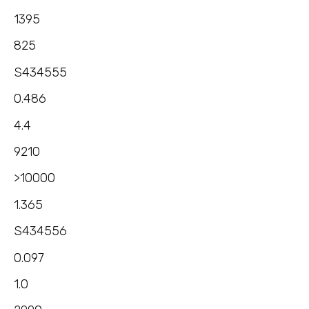
1395
825
S434555
0.486
4.4
9210
>10000
1.365
S434556
0.097
1.0