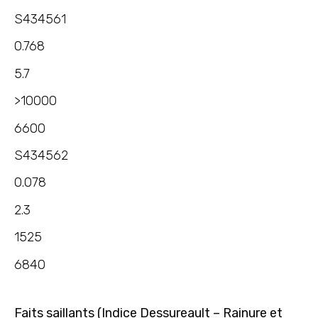
S434561
0.768
5.7
>10000
6600
S434562
0.078
2.3
1525
6840
Faits saillants (Indice Dessureault – Rainure et