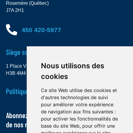
Rosemère (Québec)
J7A 2H1
450 420-5977
Siège social
Nous utilisons des
1 Place Ville Marie, bureau 4000 Montréal (Québec)
H3B 4M4
cookies
Politique de confidentialité
Ce site Web utilise des cookies et
d'autres technologies de suivi
pour améliorer votre expérience
de navigation aux fins suivantes :
Abonnez-vous à notre infolettre et recevez
pour activer les fonctionnalités de
de nos nouvelles par courriel
base du site Web
,
pour offrir une