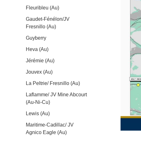
Fleuribleu (Au)
Gaudet-Fénélon/JV
Fresnillo (Au)
Guyberry
Heva (Au)
Jérémie (Au)
Jouvex (Au)
La Peltrie/ Fresnillo (Au)
Laflamme/ JV Mine Abcourt
(Au-Ni-Cu)
Lewis (Au)
Maritime-Cadillac/ JV
Agnico Eagle (Au)