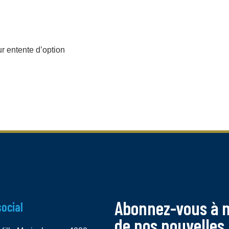
r entente d’option
Abonnez-vous à no
social
de nos nouvelles 