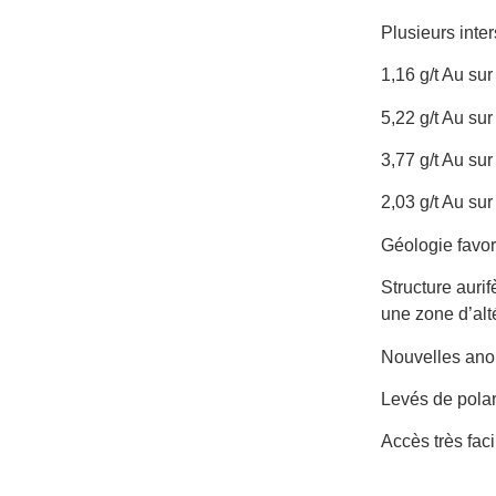
Plusieurs inte
1,16 g/t Au sur
5,22 g/t Au sur
3,77 g/t Au sur
2,03 g/t Au sur
Géologie favor
Structure auri
une zone d’alt
Nouvelles ano
Levés de polar
Accès très fac