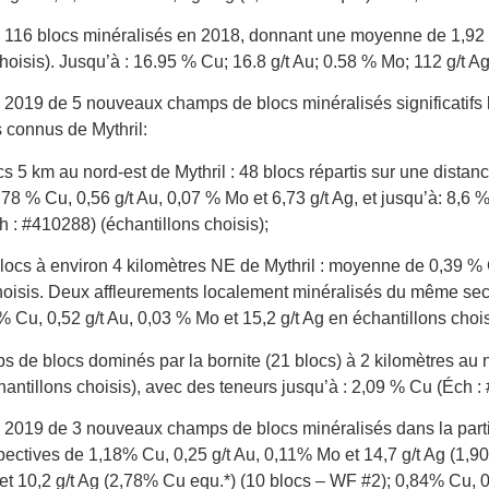
116 blocs minéralisés en 2018, donnant une moyenne de 1,92 % 
choisis). Jusqu’à : 16.95 % Cu; 16.8 g/t Au; 0.58 % Mo; 112 g/t A
2019 de 5 nouveaux champs de blocs minéralisés significatifs lo
s connus de Mythril:
 5 km au nord-est de Mythril : 48 blocs répartis sur une distanc
8 % Cu, 0,56 g/t Au, 0,07 % Mo et 6,73 g/t Ag, et jusqu’à: 8,6 % 
 : #410288) (échantillons choisis);
ocs à environ 4 kilomètres NE de Mythril : moyenne de 0,39 % Cu
hoisis. Deux affleurements localement minéralisés du même sect
 % Cu, 0,52 g/t Au, 0,03 % Mo et 15,2 g/t Ag en échantillons chois
s de blocs dominés par la bornite (21 blocs) à 2 kilomètres au 
chantillons choisis), avec des teneurs jusqu’à : 2,09 % Cu (Éch :
2019 de 3 nouveaux champs de blocs minéralisés dans la partie
ctives de 1,18% Cu, 0,25 g/t Au, 0,11% Mo et 14,7 g/t Ag (1,90
t 10,2 g/t Ag (2,78% Cu equ.*) (10 blocs – WF #2); 0,84% Cu, 0