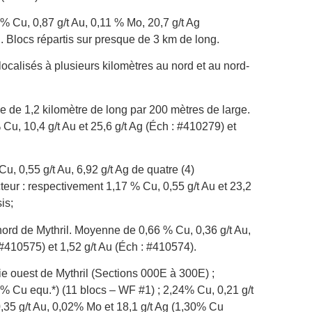
Cu, 0,87 g/t Au, 0,11 % Mo, 20,7 g/t Ag
g. Blocs répartis sur presque de 3 km de long.
calisés à plusieurs kilomètres au nord et au nord-
e de 1,2 kilomètre de long par 200 mètres de large.
Cu, 10,4 g/t Au et 25,6 g/t Ag (Éch : #410279) et
, 0,55 g/t Au, 6,92 g/t Ag de quatre (4)
eur : respectivement 1,17 % Cu, 0,55 g/t Au et 23,2
is;
nord de Mythril. Moyenne de 0,66 % Cu, 0,36 g/t Au,
 #410575) et 1,52 g/t Au (Éch : #410574).
 ouest de Mythril (Sections 000E à 300E) ;
% Cu equ.*) (11 blocs – WF #1) ; 2,24% Cu, 0,21 g/t
,35 g/t Au, 0,02% Mo et 18,1 g/t Ag (1,30% Cu