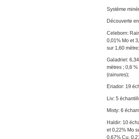
Système minér
Découverte en
Celeborn: Rain
0,01% Mo et 3,
sur 1,60 mètre
Galadriel: 6,34
mètres ; 0,6 %
(rainures);
Eriador: 19 éc
Liv: 5 échanti
Misty: 6 échan
Haldir: 10 éch
et 0,22% Mo su
0,67% Cu, 0,21