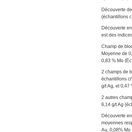
Découverte de 
(échantillons 
Découverte en 
est des indice
Champ de blocs
Moyenne de 0,7
0,83 % Mo (Éch
2 champs de bl
échantillons c
g/t Ag, et 0,47
2 autres champ
6,14 g/t Ag (é
Découverte en 
moyennes respe
Au, 0,08% Mo e