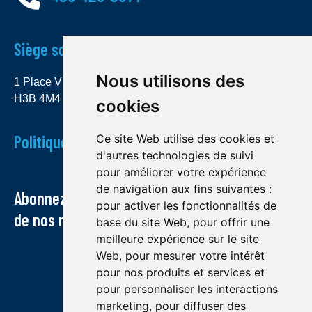
Siège social
Nous utilisons des
1 Place Ville Marie, bureau 4000 Montréal (Québec)
H3B 4M4
cookies
Politique de confidentialité
Ce site Web utilise des cookies et
d'autres technologies de suivi
pour améliorer votre expérience
de navigation aux fins suivantes :
Abonnez-vous à notre infolettre et recevez
pour activer les fonctionnalités de
de nos nouvelles par courriel
base du site Web
,
pour offrir une
meilleure expérience sur le site
Web
,
pour mesurer votre intérêt
pour nos produits et services et
pour personnaliser les interactions
marketing
,
pour diffuser des