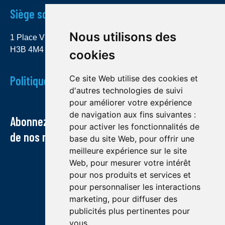
Siège social
Nous utilisons des
1 Place Ville Marie, bureau 4000 Montréal (Québec)
H3B 4M4
cookies
Politique de confidentialité
Ce site Web utilise des cookies et
d'autres technologies de suivi
pour améliorer votre expérience
de navigation aux fins suivantes :
Abonnez-vous à notre infolettre et recevez
pour activer les fonctionnalités de
de nos nouvelles par courriel
base du site Web
,
pour offrir une
meilleure expérience sur le site
Web
,
pour mesurer votre intérêt
pour nos produits et services et
pour personnaliser les interactions
marketing
,
pour diffuser des
publicités plus pertinentes pour
vous
.