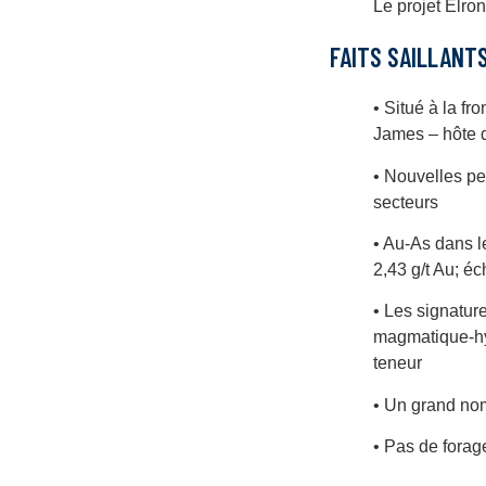
Le projet Elro
FAITS SAILLANT
• Situé à la fr
James – hôte d
• Nouvelles pe
secteurs
• Au-As dans l
2,43 g/t Au; éc
• Les signatur
magmatique-hydr
teneur
• Un grand nom
• Pas de forag