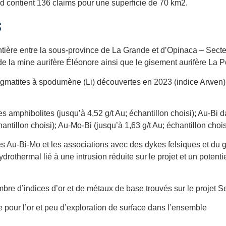
nd contient 136 claims pour une superficie de 70 km2.
S
ontière entre la sous-province de La Grande et d’Opinaca – Secteu
e la mine aurifère Éléonore ainsi que le gisement aurifère La P
gmatites à spodumène (Li) découvertes en 2023 (indice Arwen) 
es amphibolites (jusqu’à 4,52 g/t Au; échantillon choisi); Au-Bi 
hantillon choisi); Au-Mo-Bi (jusqu’à 1,63 g/t Au; échantillon chois
es Au-Bi-Mo et les associations avec des dykes felsiques et du
othermal lié à une intrusion réduite sur le projet et un potentie
bre d’indices d’or et de métaux de base trouvés sur le projet S
e pour l’or et peu d’exploration de surface dans l’ensemble