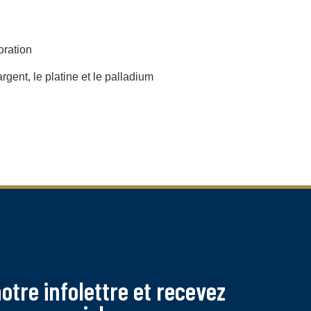
oration
’argent, le platine et le palladium
tre infolettre et recevez