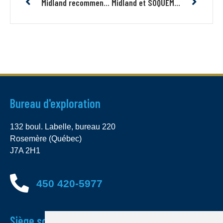
Midland recommence les travaux sur son projet aurifère Jouvex au nord-ouest du gîte Douay en Abitibi
Midland et SOQUEM annoncent de nouveaux résultats jusqu’à 27,60% Cu et 0,88 g/t Au sur la zone de cuivre, or et Éléments de Terre Rare de Malaco Mountain dans la Fosse du Labrador
Bureau d'exploration
132 boul. Labelle, bureau 220
Rosemère (Québec)
J7A 2H1
450 420-5977
Siège social