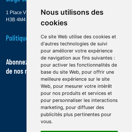
Nous utilisons des
1 Place Ville Marie, bureau 4000 Montréal (Québec)
H3B 4M4
cookies
Politique de confidentialité
Ce site Web utilise des cookies et
d'autres technologies de suivi
pour améliorer votre expérience
de navigation aux fins suivantes :
Abonnez-vous à notre infolettre et recevez
pour activer les fonctionnalités de
de nos nouvelles par courriel
base du site Web
,
pour offrir une
meilleure expérience sur le site
Web
,
pour mesurer votre intérêt
pour nos produits et services et
pour personnaliser les interactions
marketing
,
pour diffuser des
publicités plus pertinentes pour
vous
.