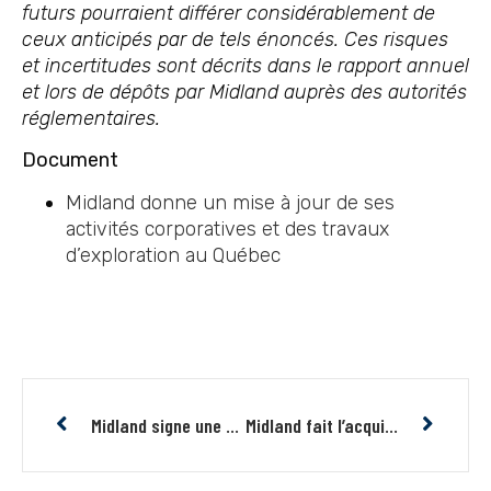
futurs pourraient différer considérablement de
ceux anticipés par de tels énoncés. Ces risques
et incertitudes sont décrits dans le rapport annuel
et lors de dépôts par Midland auprès des autorités
réglementaires.
Document
Midland donne un mise à jour de ses
activités corporatives et des travaux
d’exploration au Québec
Midland signe une alliance stratégique avec SOQUEM dans le Grenville et récupère 100% des projets Casault et Jouvex
Midland fait l’acquisition d’un bloc de 23 claims et consolide sa position stratégique au sud du projet Fénélon de Wallbridge