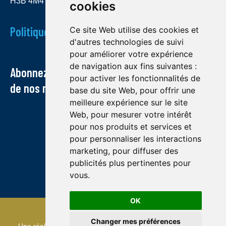
H3B 4M4
cookies
Politique de confidentialité
Ce site Web utilise des cookies et
d'autres technologies de suivi
pour améliorer votre expérience
de navigation aux fins suivantes :
Abonnez-vous à notre infolettre et recevez
pour activer les fonctionnalités de
de nos nouvelles par courriel
base du site Web
,
pour offrir une
meilleure expérience sur le site
Web
,
pour mesurer votre intérêt
pour nos produits et services et
pour personnaliser les interactions
marketing
,
pour diffuser des
publicités plus pertinentes pour
vous
.
OK
© Midland exploration 2022
Changer mes préférences