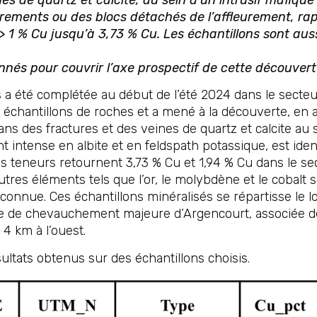
eurements ou des blocs détachés de l’affleurement, ra
> 1 % Cu jusqu’à 3,73 % Cu. Les échantillons sont au
onnés pour couvrir l’axe prospectif de cette découvert
 été complétée au début de l’été 2024 dans le secteur 
2 échantillons de roches et a mené à la découverte, en
ns des fractures et des veines de quartz et calcite au s
 intense en albite et en feldspath potassique, est ident
es teneurs retournent 3,73 % Cu et 1,94 % Cu dans le se
autres éléments tels que l’or, le molybdène et le cobalt
 inconnue. Ces échantillons minéralisés se répartisse l
ille de chevauchement majeure d’Argencourt, associée 
 4 km à l’ouest.
ultats obtenus sur des échantillons choisis.