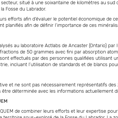
secteur, situé à une soixantaine de kilomètres au sud 
e la Fosse du Labrador.
s efforts afin d’évaluer le potentiel économique de ce
t planifiés afin de définir l’importance de ces minéralis
alysés au laboratoire Actlabs de Ancaster (Ontario) par
fractions de 50 grammes avec fini par absorption atom
ts sont effectués par des personnes qualifiées utilisan
rie, incluant l’utilisation de standards et de blancs po
ctive et ne sont pas nécessairement représentatifs des 
as être déterminée avec les informations actuellement d
QUEM
OQUEM de combiner leurs efforts et leur expertise pour 
 territoire sous-exploré de la Fosse du Labrador. La zon