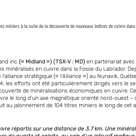
res miniers à la suite de la découverte de nouveaux indices de cuivre dan
and inc.
(« Midland »)
(TSX-V : MD)
en partenariat avec
s minéralisés en cuivre dans la Fosse du Labrador. Dep
l’alliance stratégique (« l’Alliance ») au Nunavik, Québ
24, les efforts ont été particulièrement dirigés vers le 
écouverte de minéralisations économiques en cuivre. 
ivre le long d’un axe magnétique orienté nord-ouest – 
t au jalonnement de 104 titres miniers le long de cet a
uivre
répartis sur une distance de 3,7
km.
Une minéral
es de quartz et calcite, au sein d’un intrusif mafique