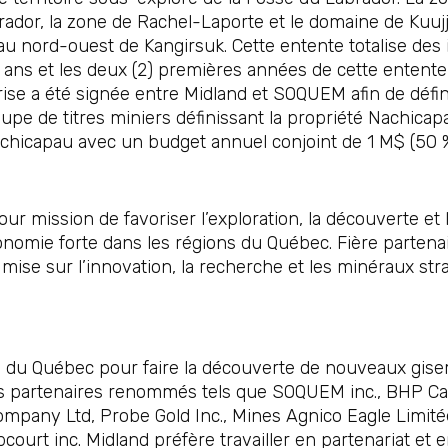
ador, la zone de Rachel-Laporte et le domaine de Kuujj
 au nord-ouest de Kangirsuk. Cette entente totalise de
) ans et les deux (2) premières années de cette ente
se a été signée entre Midland et SOQUEM afin de défini
pe de titres miniers définissant la propriété Nachicapa
Nachicapau avec un budget annuel conjoint de 1 M$ (50
ur mission de favoriser l’exploration, la découverte et
onomie forte dans les régions du Québec. Fière parten
se sur l’innovation, la recherche et les minéraux stra
al du Québec pour faire la découverte de nouveaux gise
es partenaires renommés tels que SOQUEM inc., BHP Cana
Company Ltd, Probe Gold Inc., Mines Agnico Eagle Limité
court inc. Midland préfère travailler en partenariat e