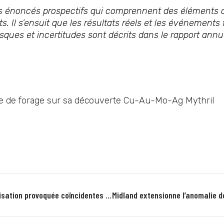
énoncés prospectifs qui comprennent des éléments de r
. Il s’ensuit que les résultats réels et les événements
sques et incertitudes sont décrits dans le rapport annu
 de forage sur sa découverte Cu-Au-Mo-Ag Mythril
Midland identifie de larges anomalies de polarisation provoquée coïncidentes avec sa découverte de Cu-Au-Mo-Ag sur Mythril