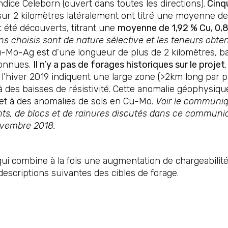
ndice Celeborn (ouvert dans toutes les directions).
Cinqu
 sur 2 kilomètres latéralement ont titré une moyenne d
 été découverts, titrant une
moyenne de 1,92 % Cu, 0,87
ns choisis sont de nature sélective et les teneurs obt
-Mo-Ag est d’une longueur de plus de 2 kilomètres, bas
connues.
Il n’y a pas de forages historiques sur le projet
l’hiver 2019 indiquent une large zone (>2km long par p
 des baisses de résistivité. Cette anomalie géophysiq
t à des anomalies de sols en Cu-Mo.
Voir le communiqu
ents, de blocs et de rainures discutés dans ce communiq
ovembre 2018.
ui combine à la fois une augmentation de chargeabilité e
escriptions suivantes des cibles de forage.