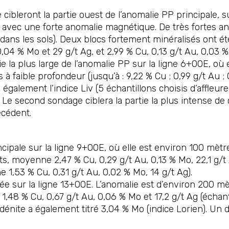
bleront la partie ouest de l’anomalie PP principale, su
e avec une forte anomalie magnétique. De très fortes a
 dans les sols). Deux blocs fortement minéralisés ont 
,04 % Mo et 29 g/t Ag, et 2,99 % Cu, 0,13 g/t Au, 0,03 % 
e la plus large de l’anomalie PP sur la ligne 6+00E, où 
à faible profondeur (jusqu’à : 9,22 % Cu ; 0,99 g/t Au ;
ra également l’indice Liv (5 échantillons choisis d’affl
. Le second sondage ciblera la partie la plus intense de 
écédent.
ipale sur la ligne 9+00E, où elle est environ 100 mètres
ts, moyenne 2,47 % Cu, 0,29 g/t Au, 0,13 % Mo, 22,1 g/t Ag
 1,53 % Cu, 0,31 g/t Au, 0,02 % Mo, 14 g/t Ag).
e sur la ligne 13+00E. L’anomalie est d’environ 200 mèt
,48 % Cu, 0,67 g/t Au, 0,06 % Mo et 17,2 g/t Ag (échant
énite a également titré 3,04 % Mo (indice Lorien). Un