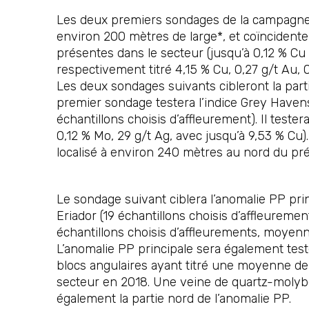
Les deux premiers sondages de la campagne ci
environ 200 mètres de large*, et coïncident
présentes dans le secteur (jusqu’à 0,12 % Cu
respectivement titré 4,15 % Cu, 0,27 g/t Au, 0
Les deux sondages suivants cibleront la parti
premier sondage testera l’indice Grey Havens 
échantillons choisis d’affleurement). Il teste
0,12 % Mo, 29 g/t Ag, avec jusqu’à 9,53 % Cu)
localisé à environ 240 mètres au nord du pr
Le sondage suivant ciblera l’anomalie PP princ
Eriador (19 échantillons choisis d’affleuremen
échantillons choisis d’affleurements, moyenne
L’anomalie PP principale sera également testé
blocs angulaires ayant titré une moyenne de 1
secteur en 2018. Une veine de quartz-molybd
également la partie nord de l’anomalie PP.