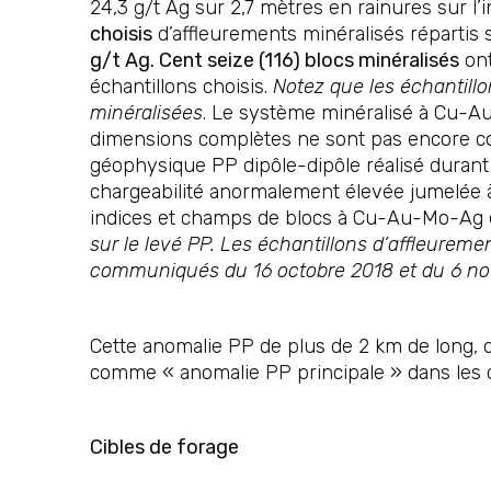
24,3 g/t Ag sur 2,7 mètres en rainures sur l’i
choisis
d’affleurements minéralisés répartis
g/t Ag. Cent seize (116) blocs minéralisés
ont
échantillons choisis.
Notez que les échantillo
minéralisées
. Le système minéralisé à Cu-Au
dimensions complètes ne sont pas encore 
géophysique PP dipôle-dipôle réalisé durant 
chargeabilité anormalement élevée jumelée à
indices et champs de blocs à Cu-Au-Mo-Ag e
sur le levé PP. Les échantillons d’affleurem
communiqués du 16 octobre 2018 et du 6 n
Cette anomalie PP de plus de 2 km de long, q
comme « anomalie PP principale » dans les d
Cibles de forage