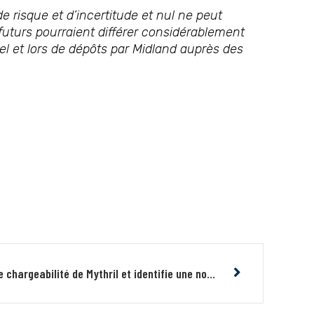
isque et d’incertitude et nul ne peut
 futurs pourraient différer considérablement
el et lors de dépôts par Midland auprès des
Midland extensionne l’anomalie de chargeabilité de Mythril et identifie une nouvelle anomalie de polarisation provoquée au nord-est de la zone Mythril sur plus de 1,3km