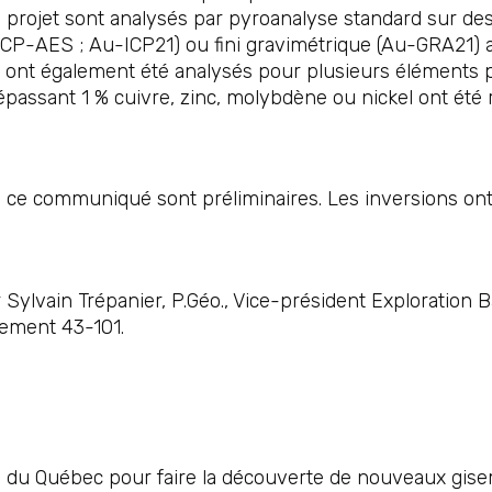
u projet sont analysés par pyroanalyse standard sur de
(ICP-AES ; Au-ICP21) ou fini gravimétrique (Au-GRA21)
ns ont également été analysés pour plusieurs éléments
dépassant 1 % cuivre, zinc, molybdène ou nickel ont ét
e communiqué sont préliminaires. Les inversions ont é
Sylvain Trépanier, P.Géo., Vice-président Exploratio
lement 43-101.
al du Québec pour faire la découverte de nouveaux gise