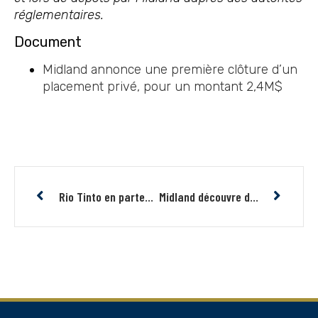
réglementaires.
Document
Midland annonce une première clôture d’un
placement privé, pour un montant 2,4M$
Rio Tinto en partenariat avec Midland débute un premier programme de forage sur de nouvelles cibles du projet de Ni-Cu Tête Nord
Midland découvre de nouvelles structures aurifères en amont glaciaire des blocs à haute teneur récemment trouvés sur Laflamme JV