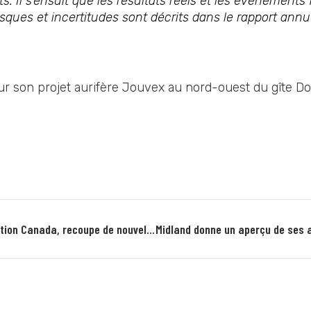
. Il s’ensuit que les résultats réels et les évènements
sques et incertitudes sont décrits dans le rapport annu
ur son projet aurifère Jouvex au nord-ouest du gîte Do
Midland, en partenariat avec Rio Tinto Exploration Canada, recoupe de nouvelles pegmatites à lithium et césium lors du programme de forage 2025 sur le projet Galinée