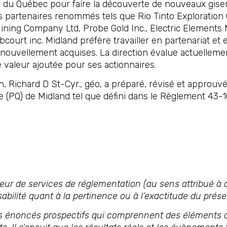
al du Québec pour faire la découverte de nouveaux gise
s partenaires renommés tels que Rio Tinto Exploration
Mining Company Ltd, Probe Gold Inc., Electric Elements
bcourt inc. Midland préfère travailler en partenariat e
nouvellement acquises. La direction évalue actuellement
ne valeur ajoutée pour ses actionnaires.
on, Richard D St-Cyr., géo, a préparé, révisé et appr
e (PQ) de Midland tel que défini dans le Règlement 43-1
ur de services de réglementation (au sens attribué à c
bilité quant à la pertinence ou à l’exactitude du pré
énoncés prospectifs qui comprennent des éléments de r