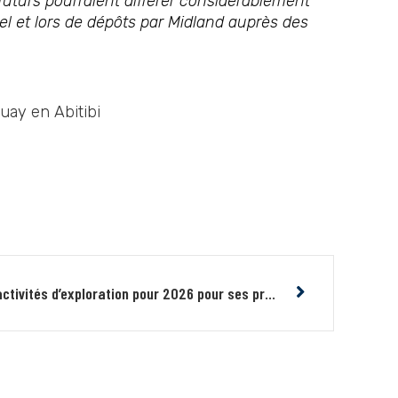
 futurs pourraient différer considérablement
el et lors de dépôts par Midland auprès des
uay en Abitibi
Midland donne un aperçu de ses activités d’exploration pour 2026 pour ses projets d’or et cuivre-or, incluant celles avec ses partenaires