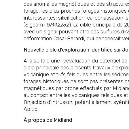
des anomalies magnétiques et des structures 
forage, les plus proches forages historiques
intéressantes; silicification-carbonatisation-
(Sigeom :
GM42282
). La cible principale d
avec un signal pouvant être des sulfures dis
déformation Casa-Berardi, qui pencherait vers
Nouvelle cible d’exploration identifiée sur J
À la suite d’une réévaluation du potentiel d
cible principale des présents travaux d’explo
volcanique et tufs felsiques entre les sédim
forages historiques ne sont pas présentes dan
magnétiques par drone effectués par Midland,
au contact entre les volcaniques felsiques e
l’injection d’intrusion, potentiellement syé
Abitibi.
À propos de Midland