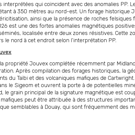
interprétées qui coïncident avec des anomalies PP. Le 
 étant à 350 mètres au nord-est. Un forage historique 
séricitisation, ainsi que la présence de roches felsiques
e 2026 est une des fortes anomalies magnétiques positi
séminés, localisée entre deux zones résistives. Cette z
 le nord à cet endroit selon l’interprétation PP.
ouvex
e la propriété Jouvex complétée récemment par Midland,
ration. Après compilation des forages historiques, la g
ents du Taïbi et des volcaniques mafiques de Cartwright
s le Sigeom et ouvrent la porte à de potentielles minér
 le grain principal de la signature magnétique est coup
t mafiques peut être attribuée à des structures importa
nitique semblables à Douay, qui sont fréquemment des m