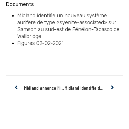
Documents
Midland identifie un nouveau système
aurifère de type «syenite-associated» sur
Samson au sud-est de Fénélon-Tabasco de
Wallbridge
Figures 02-02-2021
Midland annonce l’identification d’une nouvelle zone aurifère dans les sédiments du Cadillac sur Maritime-Cadillac
Midland identifie de nouvelles cibles sur Mythril et recommence les travaux géophysiques et le forage