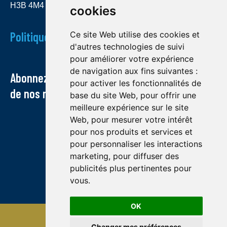
H3B 4M4
cookies
Politique de confidentialité
Ce site Web utilise des cookies et
d'autres technologies de suivi
pour améliorer votre expérience
de navigation aux fins suivantes :
Abonnez-vous à notre infolettre et recevez
pour activer les fonctionnalités de
de nos nouvelles par courriel
base du site Web
,
pour offrir une
meilleure expérience sur le site
Web
,
pour mesurer votre intérêt
pour nos produits et services et
pour personnaliser les interactions
marketing
,
pour diffuser des
publicités plus pertinentes pour
vous
.
OK
© Midland exploration 2022
Changer mes préférences