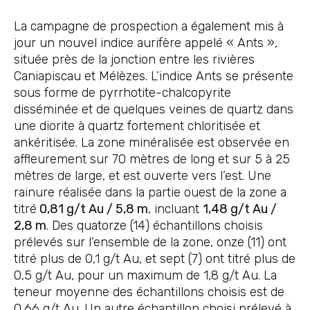
La campagne de prospection a également mis à
jour un nouvel indice aurifère appelé « Ants »,
située près de la jonction entre les rivières
Caniapiscau et Mélèzes. L’indice Ants se présente
sous forme de pyrrhotite-chalcopyrite
disséminée et de quelques veines de quartz dans
une diorite à quartz fortement chloritisée et
ankéritisée. La zone minéralisée est observée en
affleurement sur 70 mètres de long et sur 5 à 25
mètres de large, et est ouverte vers l’est. Une
rainure réalisée dans la partie ouest de la zone a
titré
0,81 g/t Au / 5,8 m
, incluant
1,48 g/t Au /
2,8 m
. Des quatorze (14) échantillons choisis
prélevés sur l’ensemble de la zone, onze (11) ont
titré plus de 0,1 g/t Au, et sept (7) ont titré plus de
0,5 g/t Au, pour un maximum de 1,8 g/t Au. La
teneur moyenne des échantillons choisis est de
0,66 g/t Au. Un autre échantillon choisi prélevé à