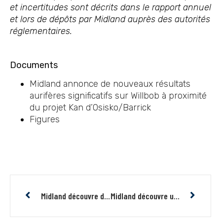
et incertitudes sont décrits dans le rapport annuel
et lors de dépôts par Midland auprès des autorités
réglementaires.
Documents
Midland annonce de nouveaux résultats
aurifères significatifs sur Willbob à proximité
du projet Kan d’Osisko/Barrick
Figures
Midland découvre de nouvelles zones aurifères sur son projet Baie-James Or, avec jusqu’à 14,85 g/t Au en échantillon choisi
Midland découvre un nouveau système minéralisé à Cuivre-Or-Molybdène-Argent à haute teneur d’au moins 700 mètres de long sur le projet Mythril à la Baie-James