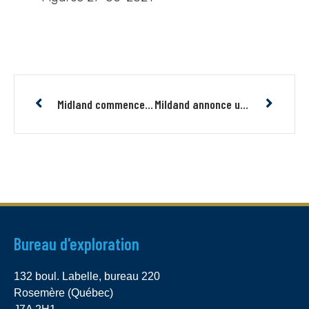
Midland commence un important programme d’exploration au Nunavik dans le cadre de son alliance stratégique avec SOQUEM
Mildand annonce une nouvelle campagne d’exploration sur son projet Elrond au sud-est du projet Serpent de Harfang
Bureau d'exploration
132 boul. Labelle, bureau 220
Rosemère (Québec)