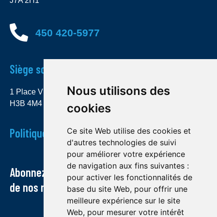
J7A 2H1
450 420-5977
Siège social
Nous utilisons des
1 Place Ville Marie, bureau 4000 Montréal (Québec)
H3B 4M4
cookies
Politique de confidentialité
Ce site Web utilise des cookies et
d'autres technologies de suivi
pour améliorer votre expérience
de navigation aux fins suivantes :
Abonnez-vous à notre infolettre et recevez
pour activer les fonctionnalités de
de nos nouvelles par courriel
base du site Web
,
pour offrir une
meilleure expérience sur le site
Web
,
pour mesurer votre intérêt