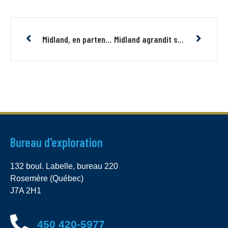
Midland, en partenariat avec RTEC, annonce le début d’un premier programme de forage pour le lithium de 5,8M CAD sur Galinée
Midland agrandit sa position de terrain pour l’or à la Baie-James avec le nouveau projet Caniapisc Au
Bureau d'exploration
132 boul. Labelle, bureau 220
Rosemère (Québec)
J7A 2H1
450 420-5977