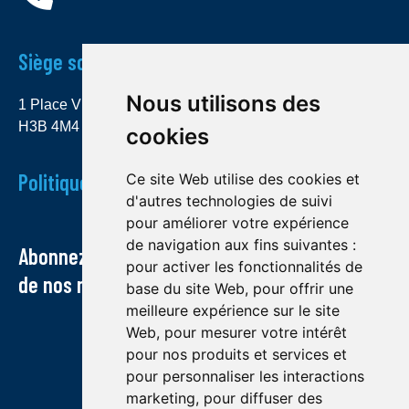
Siège social
Nous utilisons des
1 Place Ville Marie, bureau 4000 Montréal (Québec)
H3B 4M4
cookies
Politique de confidentialité
Ce site Web utilise des cookies et
d'autres technologies de suivi
pour améliorer votre expérience
de navigation aux fins suivantes :
Abonnez-vous à notre infolettre et recevez
pour activer les fonctionnalités de
de nos nouvelles par courriel
base du site Web
,
pour offrir une
meilleure expérience sur le site
Web
,
pour mesurer votre intérêt
pour nos produits et services et
pour personnaliser les interactions
marketing
,
pour diffuser des