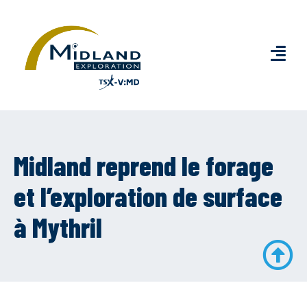
Midland reprend le forage
et l’exploration de surface
à Mythril