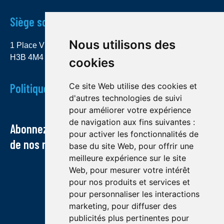
Siège social
Nous utilisons des
1 Place Ville Marie, bureau 4000 Montréal (Québec)
H3B 4M4
cookies
Politique de confidentialité
Ce site Web utilise des cookies et
d'autres technologies de suivi
pour améliorer votre expérience
de navigation aux fins suivantes :
Abonnez-vous à notre infolettre et recevez
pour activer les fonctionnalités de
de nos nouvelles par courriel
base du site Web
,
pour offrir une
meilleure expérience sur le site
Web
,
pour mesurer votre intérêt
pour nos produits et services et
pour personnaliser les interactions
marketing
,
pour diffuser des
publicités plus pertinentes pour