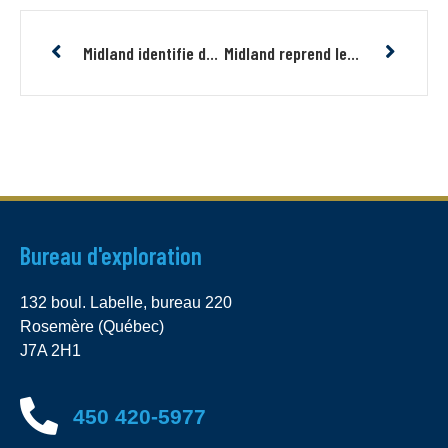
Midland identifie de fortes et extensives anomalies de polarisation provoquée associées à l’indice aurifère Elsa du projet Baie-James Or
Midland reprend les travaux d’exploration sur son projet aurifère Willbob dans la Fosse du Labrador
Bureau d'exploration
132 boul. Labelle, bureau 220
Rosemère (Québec)
J7A 2H1
450 420-5977