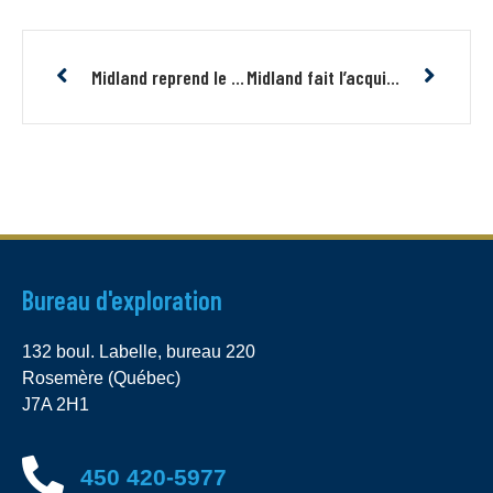
Midland reprend le forage et l’exploration de surface à Mythril
Midland fait l’acquisition du projet à cuivre-or-molybdène McDuff, Baie-James, Québec
Bureau d'exploration
132 boul. Labelle, bureau 220
Rosemère (Québec)
J7A 2H1
450 420-5977