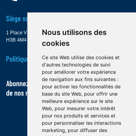
Siège social
Nous utilisons des
1 Place Ville Marie, bureau 4000 Montréal (Québec)
H3B 4M4
cookies
Politique de confidentialité
Ce site Web utilise des cookies et
d'autres technologies de suivi
pour améliorer votre expérience
de navigation aux fins suivantes :
Abonnez-vous à notre infolettre et recevez
pour activer les fonctionnalités de
de nos nouvelles par courriel
base du site Web
,
pour offrir une
meilleure expérience sur le site
Web
,
pour mesurer votre intérêt
pour nos produits et services et
pour personnaliser les interactions
marketing
,
pour diffuser des