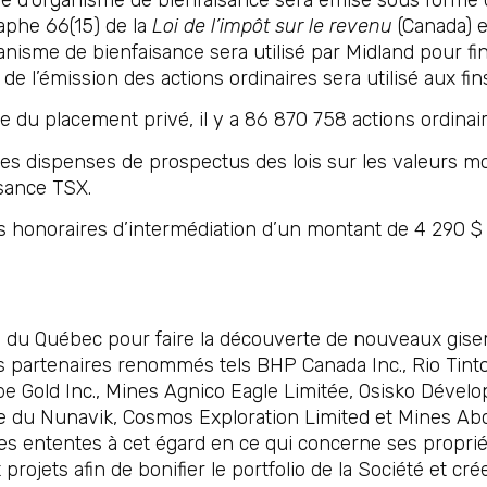
aphe 66(15) de la
Loi de l’impôt sur le revenu
(Canada) et
ganisme de bienfaisance sera utilisé par Midland pour fi
de l’émission des actions ordinaires sera utilisé aux fin
he du placement privé, il y a 86 870 758 actions ordinai
s dispenses de prospectus des lois sur les valeurs mobi
ssance TSX.
 honoraires d’intermédiation d’un montant de 4 290 $ o
al du Québec pour faire la découverte de nouveaux gise
s partenaires renommés tels BHP Canada Inc., Rio Tinto 
be Gold Inc., Mines Agnico Eagle Limitée, Osisko Dével
re du Nunavik, Cosmos Exploration Limited et Mines Abco
es ententes à cet égard en ce qui concerne ses proprié
rojets afin de bonifier le portfolio de la Société et cr