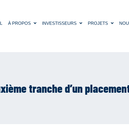
L
À PROPOS
INVESTISSEURS
PROJETS
NOU
xième tranche d’un placement 