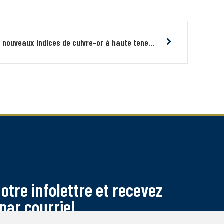
Midland et SOQUEM découvrent de nouveaux indices de cuivre-or à haute teneur sur Nachicapau au Nunavik
tre infolettre et recevez
par courriel