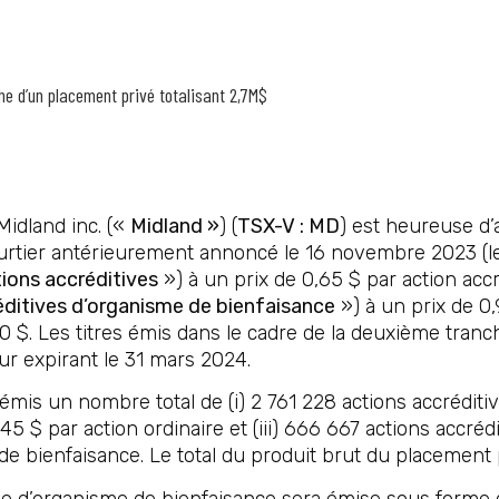
e d’un placement privé totalisant 2,7M$
Midland inc. («
Midland »
) (
TSX-V : MD
) est heureuse d
ourtier antérieurement annoncé le 16 novembre 2023 (l
ions accréditives
») à un prix de 0,65 $ par action acc
éditives d’organisme de bienfaisance
») à un prix de 0,
00 $. Les titres émis dans le cadre de la deuxième tra
ur expirant le 31 mars 2024.
mis un nombre total de (i) 2 761 228 actions accréditive
,45 $ par action ordinaire et (iii) 666 667 actions accré
 de bienfaisance. Le total du produit brut du placement
ve d’organisme de bienfaisance sera émise sous forme d’a