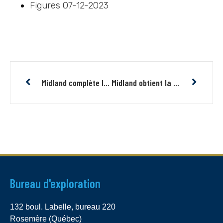
Figures 07-12-2023
Midland complète la deuxième tranche d’un placement privé totalisant 2,7M$
Midland obtient la certification ECOLOGO® pour l’exploration minière
Bureau d'exploration
132 boul. Labelle, bureau 220
Rosemère (Québec)