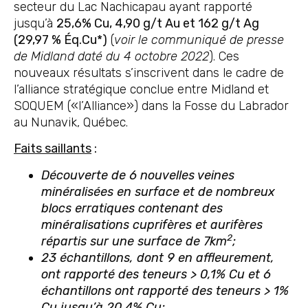
secteur du Lac Nachicapau ayant rapporté
jusqu’à
25,6% Cu, 4,90 g/t Au et 162 g/t Ag
(29,97 % Éq.Cu*)
(
voir le communiqué de presse
de Midland daté du 4 octobre 2022
). Ces
nouveaux résultats s’inscrivent dans le cadre de
l’alliance stratégique conclue entre Midland et
SOQUEM («l’Alliance») dans la Fosse du Labrador
au Nunavik, Québec.
Faits saillants
:
Découverte de 6 nouvelles veines
minéralisées en surface et de nombreux
blocs erratiques contenant des
minéralisations cuprifères et aurifères
2
répartis sur une surface de 7km
;
23 échantillons, dont 9 en affleurement,
ont rapporté des teneurs > 0,1% Cu et 6
échantillons ont rapporté des teneurs > 1%
Cu jusqu’à 20,4% Cu;