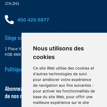
J7A 2H1
450 420-5977
Siège social
Nous utilisons des
1 Place Ville Marie, bureau 4000 Montréal (Québec)
H3B 4M4
cookies
Ce site Web utilise des cookies et
Politique de confidentialité
d'autres technologies de suivi
pour améliorer votre expérience
de navigation aux fins suivantes :
Abonnez-vous à notre infolettre et recevez
pour activer les fonctionnalités de
de nos nouvelles par courriel
base du site Web
,
pour offrir une
meilleure expérience sur le site