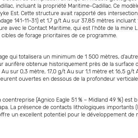
adillac, incluant la propriété Maritime-Cadillac. Ce mod
Dyke Est. Cette structure avait rapporté des intersection
ndage 141-11-31) et 1,7 g/t Au sur 37,85 mètres incluant
ture avec le Contact Maritime, qui est l’hôte de la mine
 cibles de forage prioritaires de ce programme.
ge qui totalisera un minimum de 1 500 mètres, d’autre
eur aurifère obtenue historiquement près de la surface d
t Au sur 0,3 mètre, 17,0 g/t Au sur 1,1 mètre et 16,5 g/
eurent ouvertes en dessous de la profondeur vertical
 coentreprise (Agnico Eagle 51 % – Midland 49 %) est bi
Lapa. La présence de contacts lithologiques importants (
 offre un excellent potentiel pour le développement de m