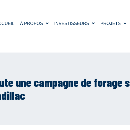
CCUEIL
À PROPOS
INVESTISSEURS
PROJETS
ute une campagne de forage su
dillac