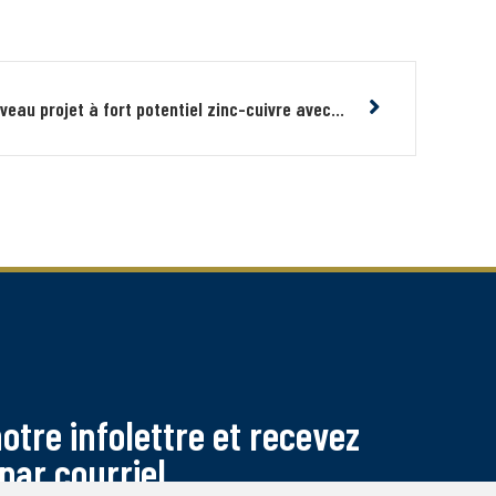
Midland fait l’acquisition d’un nouveau projet à fort potentiel zinc-cuivre avec des blocs de sulfures massifs titrant jusqu’à 17.5% zinc situé dans la fosse du Labrador
tre infolettre et recevez
par courriel