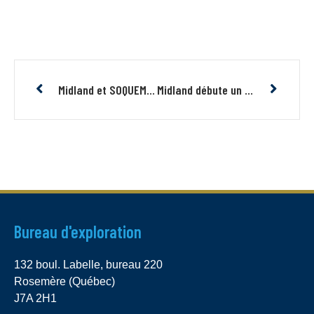
Midland et SOQUEM démarrent leur campagne d’exploration 2024 dans la Fosse du Labrador, Québec
Midland débute un programme d’exploration majeur au Nunavik, Québec, pour le nickel et le cuivre dans le cadre de son alliance stratégique avec BHP
Bureau d'exploration
132 boul. Labelle, bureau 220
Rosemère (Québec)
J7A 2H1