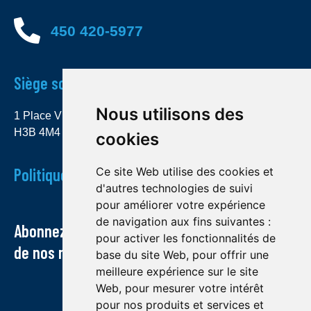
450 420-5977
Siège social
Nous utilisons des
1 Place Ville Marie, bureau 4000 Montréal (Québec)
H3B 4M4
cookies
Ce site Web utilise des cookies et
Politique de confidentialité
d'autres technologies de suivi
pour améliorer votre expérience
de navigation aux fins suivantes :
Abonnez-vous à notre infolettre et recevez
pour activer les fonctionnalités de
de nos nouvelles par courriel
base du site Web
,
pour offrir une
meilleure expérience sur le site
Web
,
pour mesurer votre intérêt
pour nos produits et services et